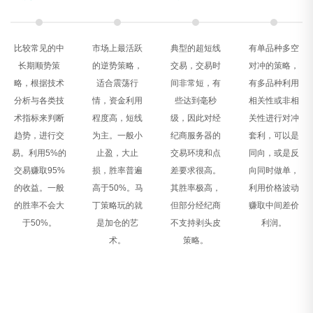
比较常见的中
市场上最活跃
典型的超短线
有单品种多空
长期顺势策
的逆势策略，
交易，交易时
对冲的策略，
略，根据技术
适合震荡行
间非常短，有
有多品种利用
分析与各类技
情，资金利用
些达到毫秒
相关性或非相
术指标来判断
程度高，短线
级，因此对经
关性进行对冲
趋势，进行交
为主。一般小
纪商服务器的
套利，可以是
易。利用5%的
止盈，大止
交易环境和点
同向，或是反
交易赚取95%
损，胜率普遍
差要求很高。
向同时做单，
的收益。一般
高于50%。马
其胜率极高，
利用价格波动
的胜率不会大
丁策略玩的就
但部分经纪商
赚取中间差价
于50%。
是加仓的艺
不支持剥头皮
利润。
术。
策略。